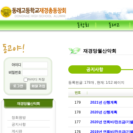
재경망월산악회
아이디 저장
등록된글: 179개 , 현재: 1/12 페이지
179
2021년 산행계획
재경망월산악회
178
2020년 산행계획
정회원방
177
2020년 연회비/찬조금/기
공지사항
게시판
176
2019년 연회비/찬조금/