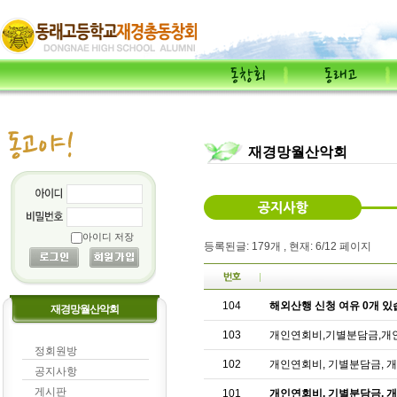
재경망월산악회
아이디 저장
등록된글: 179개 , 현재: 6/12 페이지
104
해외산행 신청 여유 0개 있습
재경망월산악회
103
개인연회비,기별분담금,개인
정회원방
102
개인연회비, 기별분담금, 
공지사항
게시판
101
개인연회비, 기별분담금, 