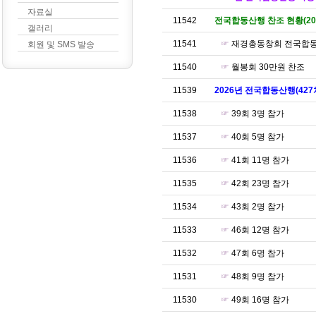
자료실
11542
전국합동산행 찬조 현황(202
갤러리
11541
☞
재경총동창회 전국합동
회원 및 SMS 발송
11540
☞
월봉회 30만원 찬조
11539
2026년 전국합동산행(427차
11538
☞
39회 3명 참가
11537
☞
40회 5명 참가
11536
☞
41회 11명 참가
11535
☞
42회 23명 참가
11534
☞
43회 2명 참가
11533
☞
46회 12명 참가
11532
☞
47회 6명 참가
11531
☞
48회 9명 참가
11530
☞
49회 16명 참가