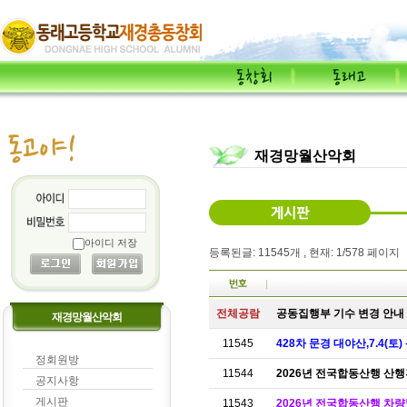
재경망월산악회
아이디 저장
등록된글: 11545개 , 현재: 1/578 페이지
전체공람
공동집행부 기수 변경 안내
재경망월산악회
11545
428차 문경 대야산,7.4(토
정회원방
11544
2026년 전국합동산행 산
공지사항
게시판
11543
2026년 전국합동산행 차량