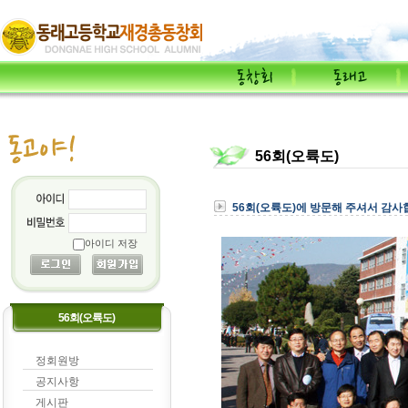
56회(오륙도)
56회(오륙도)에 방문해 주셔서 감사
아이디 저장
56회(오륙도)
정회원방
공지사항
게시판