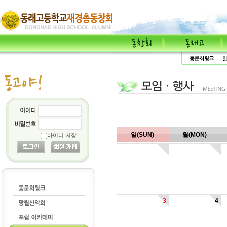
일(SUN)
월(MON)
아이디 저장
3
4