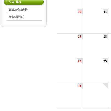
10
11
17
18
24
25
31