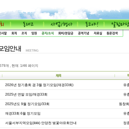
79개 , 현재: 1/46 페이지
2026년 정기총회 겸 3월 정기모임(재경33회)
유충
2025년 연말 모임/재경33회
유충
2025년도 9월 정기모임/33회
동창회
재경33회 6월 정기모임
유충
서울서부지역모임(kkk) 안양천 벚꽃야유회안내
정종