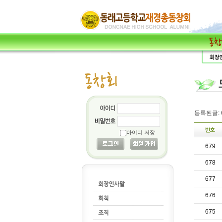
등록된글: 6
아이디 저장
679
678
677
676
675